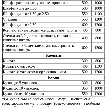
Шкафы распашные, угловые, прихожие
500
1000
Шкафы-купе до 1.50
500
1000
Шкафы-купе от 1.50 до 2.50
550
1100
Спальни
550
1200
Шкафы-купе от 2.50
600
1200
Компьютерные столы, комоды, тумбы, столы
400
800
Стенки до 3.0, детские комнаты, серванты,
400
800
книжные шкафы
Стенки св. 3.0, детские комнаты, серванты,
600
1200
книжные шкафы
Кровати
Кровать
300
800
Кровать с матрасом
400
1100
Кровать с матрасом и орт. основанием
500
1200
Кухни
Кухни до 5 упаковок
300
800
Кухни до 10 упаковок
350
1000
Кухни более 10 упаковок
550
1200
*Важно! Цены на подъем мебели могут изменяться в
зависимости от типа изделия. Точную стоимость подъема