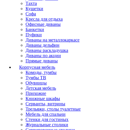
Тахта
Кушетки
Софа
Кресла для отдыха
Офисные диваны
Банкетки
Пуфики
Диваны на металлокаркасе
Диваны дельфин
Диваны раскладушка
Диваны по акции
Прямые диваны
Корпусная мебель
Комоды, тумбы
Тумбы ТВ
Обувницы
Детская мебель
Прихожие
Книжные шкафы
Серванты, витрины
Трельяжи, столы туалетные
Мебель для спальни
Стенки для гостиных
Журнальные столики
Сервировочные столики