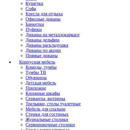
Кушетки
Софа
Кресла для отдыха
Офисные диваны
Банкетки
Пуфики
Диваны на металлокаркасе
Диваны дельфин
Диваны раскладушка
Диваны по акции
Прямые диваны
Корпусная мебель
Комоды, тумбы
Тумбы ТВ
Обувницы
Детская мебель
Прихожие
Книжные шкафы
Серванты, витрины
Трельяжи, столы туалетные
Мебель для спальни
Стенки для гостиных
Журнальные столики
Сервировочные столики
Столы компьютерные