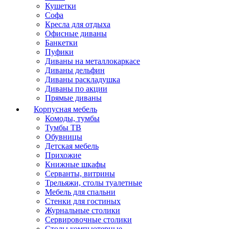
Кушетки
Софа
Кресла для отдыха
Офисные диваны
Банкетки
Пуфики
Диваны на металлокаркасе
Диваны дельфин
Диваны раскладушка
Диваны по акции
Прямые диваны
Корпусная мебель
Комоды, тумбы
Тумбы ТВ
Обувницы
Детская мебель
Прихожие
Книжные шкафы
Серванты, витрины
Трельяжи, столы туалетные
Мебель для спальни
Стенки для гостиных
Журнальные столики
Сервировочные столики
Столы компьютерные