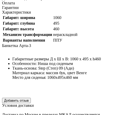
Оплата
Гарантии
Характеристики
Габарит: ширина
1060
Габарит: глубина
495
Габарит: высота
460
Механизм трансформации
нераскладной
Варианты наполнения
ППУ
Банкетка Арта-3
Габаритные размеры Д х Ш х В: 1060 x 495 x h460
Особенности: Ниша под сиденьем
Ткань-основа: Step (Степ) 09 (Ади)
Материал каркаса: массив бук, цвет Венге
Место для сиденья: 1060х495х460 мм
Уcловия доcтавки
Доcтавка по Моcкве в пределах МКАД оcущеcтвляетcя