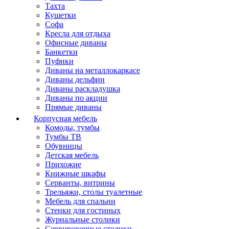
Тахта
Кушетки
Софа
Кресла для отдыха
Офисные диваны
Банкетки
Пуфики
Диваны на металлокаркасе
Диваны дельфин
Диваны раскладушка
Диваны по акции
Прямые диваны
Корпусная мебель
Комоды, тумбы
Тумбы ТВ
Обувницы
Детская мебель
Прихожие
Книжные шкафы
Серванты, витрины
Трельяжи, столы туалетные
Мебель для спальни
Стенки для гостиных
Журнальные столики
Сервировочные столики