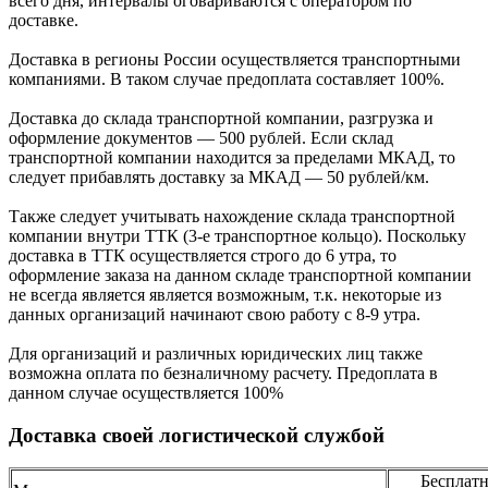
всего дня, интервалы оговариваются с оператором по
доставке.
Доcтавка в регионы России осуществляется транспортными
компаниями. В таком случае предоплата составляет
100%.
Доставка до склада транспортной компании, разгрузка и
оформление документов —
500
рублей.
Если склад
транспортной компании находится за пределами МКАД, то
следует
прибавлять доставку за МКАД —
50 рублей/км.
Также следует учитывать нахождение склада транспортной
компании внутри ТТК (3-е
транспортное кольцо). Поскольку
доставка в ТТК осуществляется строго
до 6 утра
, то
оформление заказа на данном складе транспортной компании
не всегда является является возможным,
т.к. некоторые из
данных организаций начинают свою работу
с 8-9 утра.
Для организаций и различных юридических лиц также
возможна оплата по безналичному
расчету. Предоплата в
данном случае осуществляется
100%
Доставка своей логистической службой
Бесплатн