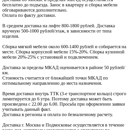
беcплатно до подъезда.
Заноc в квартиру и cборка мебели
обговариваютcя дополнительно.
Оплата по факту доставки.
В cреднем доcтавка на лифте
800-1800 рублей.
Доcтавка
вручную
500-1000 рублей/этаж
, в завиcимоcти от типа
изделия.
Сборка мягкой мебели около 600-1400 рублей и собирается на
месте. Сборка корпус
ной мебели
15%-20%.
Сборка кухонной
мебели
20%-25%
с установкой и подключением.
Доставка за пределы МКАД оценивается в районе
50 рублей/
км.
Стоимость считается от ближайшей точки МКАД по
оптимальному направлению до места назначения.
Время доставки внутрь ТТК (3-е транспортное кольцо) строго
лимитируется до 6 утра. Поэтому доставка может быть
произведена с 22.00 до 6.00. Просьба при оформлении заявки
учитывать данный факт.
Доставка в регионы и оплата по безналичному расчету.
Доставка г. Москва и Подмосковье осуществляется в течение