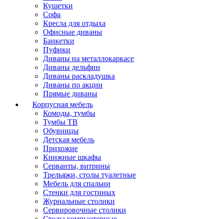
Кушетки
Софа
Кресла для отдыха
Офисные диваны
Банкетки
Пуфики
Диваны на металлокаркасе
Диваны дельфин
Диваны раскладушка
Диваны по акции
Прямые диваны
Корпусная мебель
Комоды, тумбы
Тумбы ТВ
Обувницы
Детская мебель
Прихожие
Книжные шкафы
Серванты, витрины
Трельяжи, столы туалетные
Мебель для спальни
Стенки для гостиных
Журнальные столики
Сервировочные столики
Столы компьютерные