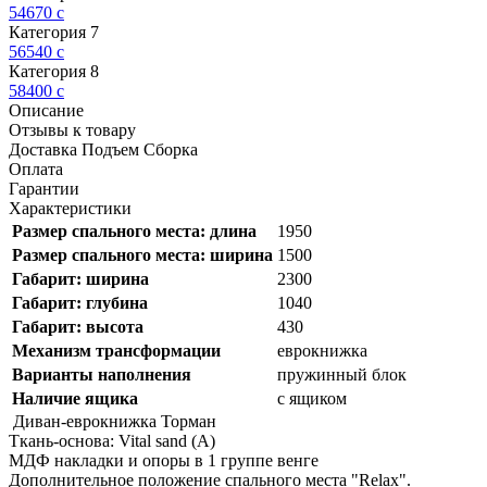
54670
c
Категория 7
56540
c
Категория 8
58400
c
Описание
Отзывы к товару
Доставка Подъем Сборка
Оплата
Гарантии
Характеристики
Размер спального места: длина
1950
Размер спального места: ширина
1500
Габарит: ширина
2300
Габарит: глубина
1040
Габарит: высота
430
Механизм трансформации
еврокнижка
Варианты наполнения
пружинный блок
Наличие ящика
с ящиком
Диван-еврокнижка Торман
Ткань-основа: Vital sand (А)
МДФ накладки и опоры в 1 группе венге
Дополнительное положение спального места "Relax".