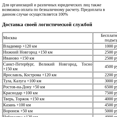
Для организаций и различных юридических лиц также
возможна оплата по безналичному
расчету. Предоплата в
данном случае осуществляется
100%
Доставка своей логистической службой
Бесплатн
Москва
подъез
Владимир +120 км
1000 р
Нижний Новгород +150 км
2500 р
Иваново +150 км
2500 р
Санкт-Петербург, Великий Новгород, Тосно
4500 р
+150 км
Ярославль, Кострома +120 км
2200 р
Тула, Калуга +100 км
3000 р
Ростов-на-Дону +50 км
6500 р
Краснодар +100 км
7500 р
Тверь, Торжок +150 км
4000 р
Казань +100 км
4500 р
Воронеж +50 км
5000 р
Чебоксары +120 км
4000 р