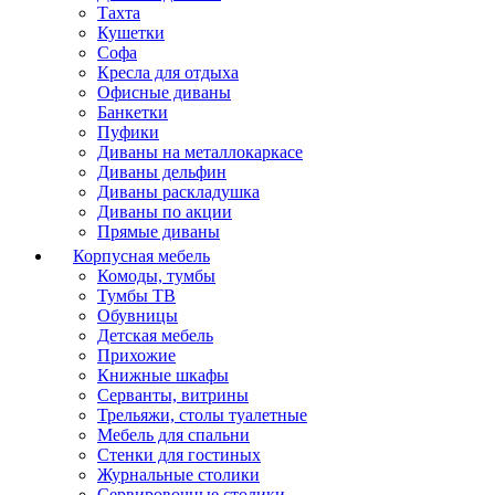
Тахта
Кушетки
Софа
Кресла для отдыха
Офисные диваны
Банкетки
Пуфики
Диваны на металлокаркасе
Диваны дельфин
Диваны раскладушка
Диваны по акции
Прямые диваны
Корпусная мебель
Комоды, тумбы
Тумбы ТВ
Обувницы
Детская мебель
Прихожие
Книжные шкафы
Серванты, витрины
Трельяжи, столы туалетные
Мебель для спальни
Стенки для гостиных
Журнальные столики
Сервировочные столики