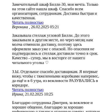
Замечательный шкаф Билли-30, моя мечта. Только
на этом сайте нашла шкаф. Спасибо всем
организаторам, сотрудникам. Доставка быстрая и
качественная.
Читать полностью
Вероника ,
26.02.2025 05:21
Заказывала стеллаж угловой Билли. До этого
заказывали в другом месте, но через месяц нам
молча отменили доставку, поэтому здесь
оформляли заказ уже с опаской. Но опасения не
подтвердились и стеллаж доставили точно в срок.
Качество - супер, мы в восторге от нашего
читального уголка ♡
З.Ы. Отдельное спасибо доставщикам. Я впервые
вижу, чтобы с тяжеленными коробками наперевес,
да ещё и в 6 утра, из вежливости РАЗУВАЛИСЬ в
коридоре.
Читать полностью
Ирина,
21.02.2025 10:25
Благодарю сотрудника Дмитрия, за вежлевое и
хорошее общение, благодарю за хорошаю
информацию о таваре и отличные советы, которые