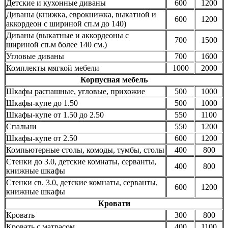
Детские и кухонные диваны
600
1200
Диваны (книжка, еврокнижка, выкатной и
600
1200
аккордеон с шириной сп.м до 140)
Диваны (выкатные и аккордеоны с
700
1500
шириной сп.м более 140 см.)
Угловые диваны
700
1600
Комплекты мягкой мебели
1000
2000
Корпусная мебель
Шкафы распашные, угловые, прихожие
500
1000
Шкафы-купе до 1.50
500
1000
Шкафы-купе от 1.50 до 2.50
550
1100
Спальни
550
1200
Шкафы-купе от 2.50
600
1200
Компьютерные столы, комоды, тумбы, столы
400
800
Стенки до 3.0, детские комнаты, серванты,
400
800
книжные шкафы
Стенки св. 3.0, детские комнаты, серванты,
600
1200
книжные шкафы
Кровати
Кровать
300
800
Кровать с матрасом
400
1100