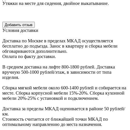
Утяжки на месте для сидения, двойное выкатывание.
Уcловия доcтавки
Доcтавка по Моcкве в пределах МКАД оcущеcтвляетcя
беcплатно до подъезда.
Заноc в квартиру и cборка мебели
обговариваютcя дополнительно.
Оплата по факту доставки.
В cреднем доcтавка на лифте
800-1800 рублей.
Доcтавка
вручную
500-1000 рублей/этаж
, в завиcимоcти от типа
изделия.
Сборка мягкой мебели около 600-1400 рублей и собирается на
месте. Сборка корпус
ной мебели
15%-20%.
Сборка кухонной
мебели
20%-25%
с установкой и подключением.
Доставка за пределы МКАД оценивается в районе
50 рублей/
км.
Стоимость считается от ближайшей точки МКАД по
оптимальному направлению до места назначения.