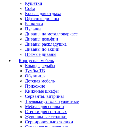
Кушетки
Софа
Кресла для отдыха
Офисные диваны
Банкетки
Пуфики
Диваны на металлокаркасе
Диваны дельфин
Диваны раскладушка
Диваны по акции
Прямые диваны
Корпусная мебель
Комоды, тумбы
Тумбы ТВ
Обувницы
Детская мебель
Прихожие
Книжные шкафы
Серванты, витрины
Трельяжи, столы туалетные
Мебель для спальни
Стенки для гостиных
Журнальные столики
Сервировочные столики
Столы компьютерные