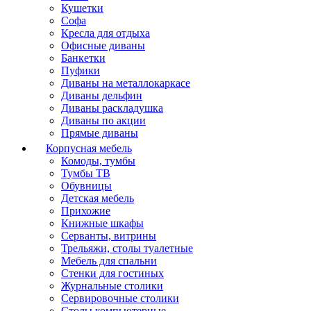
Кушетки
Софа
Кресла для отдыха
Офисные диваны
Банкетки
Пуфики
Диваны на металлокаркасе
Диваны дельфин
Диваны раскладушка
Диваны по акции
Прямые диваны
Корпусная мебель
Комоды, тумбы
Тумбы ТВ
Обувницы
Детская мебель
Прихожие
Книжные шкафы
Серванты, витрины
Трельяжи, столы туалетные
Мебель для спальни
Стенки для гостиных
Журнальные столики
Сервировочные столики
Столы компьютерные