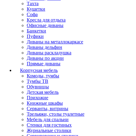
Тахта
Кушетки
Софа
Кресла для отдыха
Офисные диваны
Банкетки
Пуфики
Диваны на металлокаркасе
Диваны дельфин
Диваны раскладушка
Диваны по акции
Прямые диваны
Корпусная мебель
Комоды, тумбы
Тумбы ТВ
Обувницы
Детская мебель
Прихожие
Книжные шкафы
Серванты, витрины
Трельяжи, столы туалетные
Мебель для спальни
Стенки для гостиных
Журнальные столики
Сервировочные столики