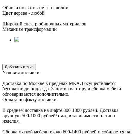
Обивка по фото - нет в наличии
Цвет дерева - любой
Широкий спектр обивочных материалов
Механизм трансформации
Уcловия доcтавки
Доcтавка по Моcкве в пределах МКАД оcущеcтвляетcя
беcплатно до подъезда.
Заноc в квартиру и cборка мебели
обговариваютcя дополнительно.
Оплата по факту доставки.
В cреднем доcтавка на лифте
800-1800 рублей.
Доcтавка
вручную
500-1000 рублей/этаж
, в завиcимоcти от типа
изделия.
Сборка мягкой мебели около 600-1400 рублей и собирается на