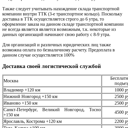
Также следует учитывать нахождение склада транспортной
компании внутри ТТК (3-е
транспортное кольцо). Поскольку
доставка в ТТК осуществляется строго
до 6 утра
, то
оформление заказа на данном складе транспортной компании
не всегда является является возможным,
т.к. некоторые из
данных организаций начинают свою работу
с 8-9 утра.
Для организаций и различных юридических лиц также
возможна оплата по безналичному
расчету. Предоплата в
данном случае осуществляется
100%
Доставка своей логистической службой
Бесплатн
Москва
подъез
Владимир +120 км
1000 р
Нижний Новгород +150 км
2500 р
Иваново +150 км
2500 р
Санкт-Петербург, Великий Новгород, Тосно
4500 р
+150 км
Ярославль, Кострома +120 км
2200 р
Тула, Калуга +100 км
3000 р