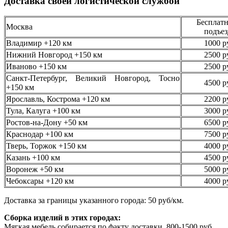
Доставка своей логистической службой
Бесплатн
Москва
подъез
Владимир +120 км
1000 р
Нижний Новгород +150 км
2500 р
Иваново +150 км
2500 р
Санкт-Петербург, Великий Новгород, Тосно
4500 р
+150 км
Ярославль, Кострома +120 км
2200 р
Тула, Калуга +100 км
3000 р
Ростов-на-Дону +50 км
6500 р
Краснодар +100 км
7500 р
Тверь, Торжок +150 км
4000 р
Казань +100 км
4500 р
Воронеж +50 км
5000 р
Чебоксары +120 км
4000 р
Доставка за границы указанного города: 50 руб/км.
Сборка изделий в этих городах:
Мягкая мебель собирается по факту доставки, 800-1500 руб