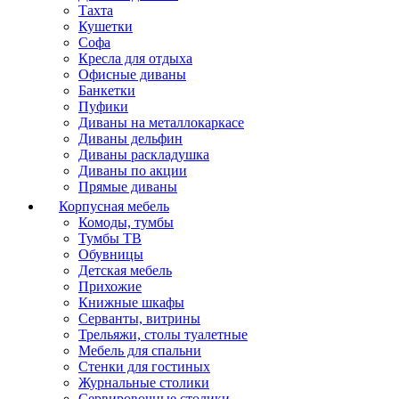
Тахта
Кушетки
Софа
Кресла для отдыха
Офисные диваны
Банкетки
Пуфики
Диваны на металлокаркасе
Диваны дельфин
Диваны раскладушка
Диваны по акции
Прямые диваны
Корпусная мебель
Комоды, тумбы
Тумбы ТВ
Обувницы
Детская мебель
Прихожие
Книжные шкафы
Серванты, витрины
Трельяжи, столы туалетные
Мебель для спальни
Стенки для гостиных
Журнальные столики
Сервировочные столики