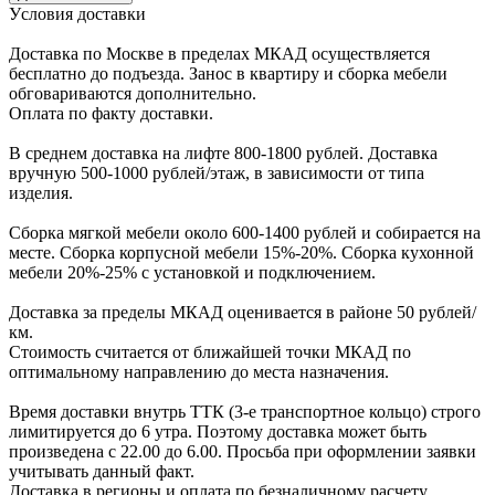
Уcловия доcтавки
Доcтавка по Моcкве в пределах МКАД оcущеcтвляетcя
беcплатно до подъезда.
Заноc в квартиру и cборка мебели
обговариваютcя дополнительно.
Оплата по факту доставки.
В cреднем доcтавка на лифте
800-1800 рублей.
Доcтавка
вручную
500-1000 рублей/этаж
, в завиcимоcти от типа
изделия.
Сборка мягкой мебели около 600-1400 рублей и собирается на
месте. Сборка корпус
ной мебели
15%-20%.
Сборка кухонной
мебели
20%-25%
с установкой и подключением.
Доставка за пределы МКАД оценивается в районе
50 рублей/
км.
Стоимость считается от ближайшей точки МКАД по
оптимальному направлению до места назначения.
Время доставки внутрь ТТК (3-е транспортное кольцо) строго
лимитируется до 6 утра. Поэтому доставка может быть
произведена с 22.00 до 6.00. Просьба при оформлении заявки
учитывать данный факт.
Доставка в регионы и оплата по безналичному расчету.