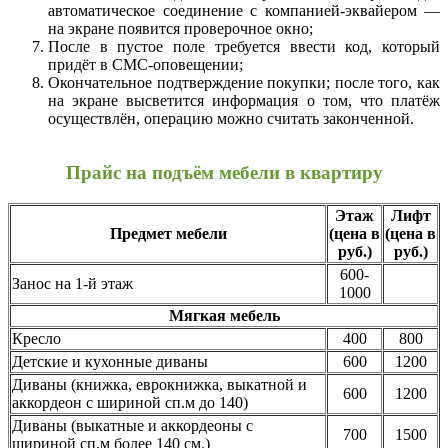
автоматическое соединение с компанией-эквайером —
на экране появится проверочное окно;
После в пустое поле требуется ввести код, который
придёт в СМС-оповещении;
Окончательное подтверждение покупки; после того, как
на экране высветится информация о том, что платёж
осуществлён, операцию можно считать законченной.
Прайс на подъём мебели в квартиру
Этаж
Лифт
Предмет мебели
(цена в
(цена в
руб.)
руб.)
600-
Занос на 1-й этаж
1000
Мягкая мебель
Кресло
400
800
Детские и кухонные диваны
600
1200
Диваны (книжка, еврокнижка, выкатной и
600
1200
аккордеон с шириной сп.м до 140)
Диваны (выкатные и аккордеоны с
700
1500
шириной сп.м более 140 см.)