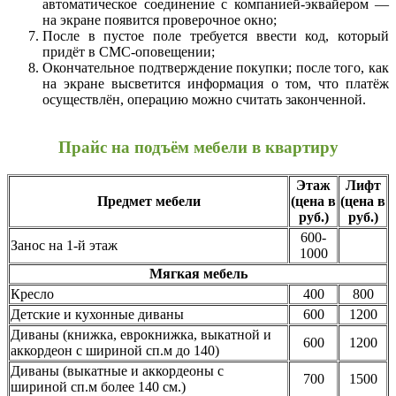
автоматическое соединение с компанией-эквайером —
на экране появится проверочное окно;
После в пустое поле требуется ввести код, который
придёт в СМС-оповещении;
Окончательное подтверждение покупки; после того, как
на экране высветится информация о том, что платёж
осуществлён, операцию можно считать законченной.
Прайс на подъём мебели в квартиру
Этаж
Лифт
Предмет мебели
(цена в
(цена в
руб.)
руб.)
600-
Занос на 1-й этаж
1000
Мягкая мебель
Кресло
400
800
Детские и кухонные диваны
600
1200
Диваны (книжка, еврокнижка, выкатной и
600
1200
аккордеон с шириной сп.м до 140)
Диваны (выкатные и аккордеоны с
700
1500
шириной сп.м более 140 см.)