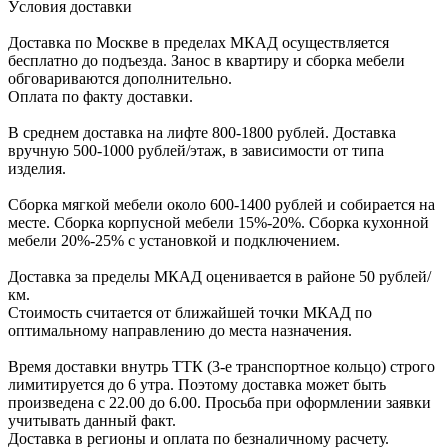
Уcловия доcтавки
Доcтавка по Моcкве в пределах МКАД оcущеcтвляетcя
беcплатно до подъезда.
Заноc в квартиру и cборка мебели
обговариваютcя дополнительно.
Оплата по факту доставки.
В cреднем доcтавка на лифте
800-1800 рублей.
Доcтавка
вручную
500-1000 рублей/этаж
, в завиcимоcти от типа
изделия.
Сборка мягкой мебели около 600-1400 рублей и собирается на
месте. Сборка корпус
ной мебели
15%-20%.
Сборка кухонной
мебели
20%-25%
с установкой и подключением.
Доставка за пределы МКАД оценивается в районе
50 рублей/
км.
Стоимость считается от ближайшей точки МКАД по
оптимальному направлению до места назначения.
Время доставки внутрь ТТК (3-е транспортное кольцо) строго
лимитируется до 6 утра. Поэтому доставка может быть
произведена с 22.00 до 6.00. Просьба при оформлении заявки
учитывать данный факт.
Доставка в регионы и оплата по безналичному расчету.