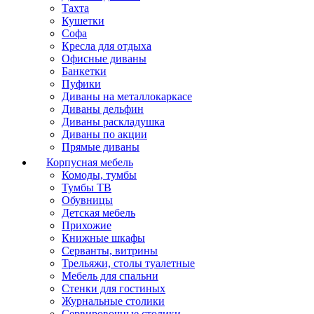
Тахта
Кушетки
Софа
Кресла для отдыха
Офисные диваны
Банкетки
Пуфики
Диваны на металлокаркасе
Диваны дельфин
Диваны раскладушка
Диваны по акции
Прямые диваны
Корпусная мебель
Комоды, тумбы
Тумбы ТВ
Обувницы
Детская мебель
Прихожие
Книжные шкафы
Серванты, витрины
Трельяжи, столы туалетные
Мебель для спальни
Стенки для гостиных
Журнальные столики
Сервировочные столики