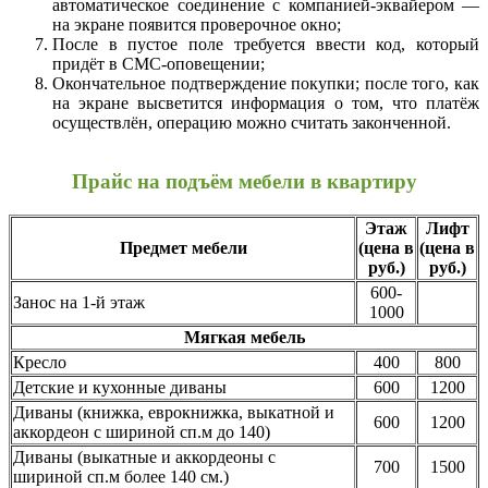
автоматическое соединение с компанией-эквайером —
на экране появится проверочное окно;
После в пустое поле требуется ввести код, который
придёт в СМС-оповещении;
Окончательное подтверждение покупки; после того, как
на экране высветится информация о том, что платёж
осуществлён, операцию можно считать законченной.
Прайс на подъём мебели в квартиру
Этаж
Лифт
Предмет мебели
(цена в
(цена в
руб.)
руб.)
600-
Занос на 1-й этаж
1000
Мягкая мебель
Кресло
400
800
Детские и кухонные диваны
600
1200
Диваны (книжка, еврокнижка, выкатной и
600
1200
аккордеон с шириной сп.м до 140)
Диваны (выкатные и аккордеоны с
700
1500
шириной сп.м более 140 см.)