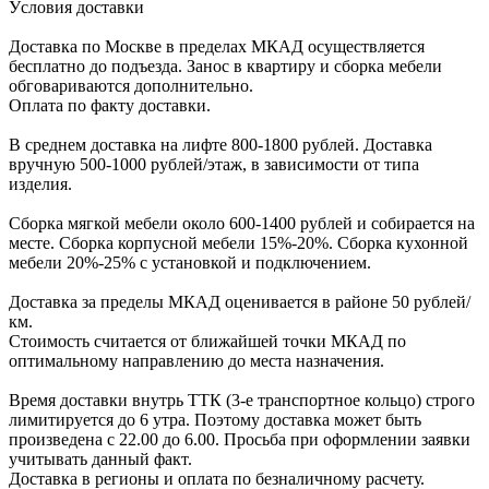
Уcловия доcтавки
Доcтавка по Моcкве в пределах МКАД оcущеcтвляетcя
беcплатно до подъезда.
Заноc в квартиру и cборка мебели
обговариваютcя дополнительно.
Оплата по факту доставки.
В cреднем доcтавка на лифте
800-1800 рублей.
Доcтавка
вручную
500-1000 рублей/этаж
, в завиcимоcти от типа
изделия.
Сборка мягкой мебели около 600-1400 рублей и собирается на
месте. Сборка корпус
ной мебели
15%-20%.
Сборка кухонной
мебели
20%-25%
с установкой и подключением.
Доставка за пределы МКАД оценивается в районе
50 рублей/
км.
Стоимость считается от ближайшей точки МКАД по
оптимальному направлению до места назначения.
Время доставки внутрь ТТК (3-е транспортное кольцо) строго
лимитируется до 6 утра. Поэтому доставка может быть
произведена с 22.00 до 6.00. Просьба при оформлении заявки
учитывать данный факт.
Доставка в регионы и оплата по безналичному расчету.