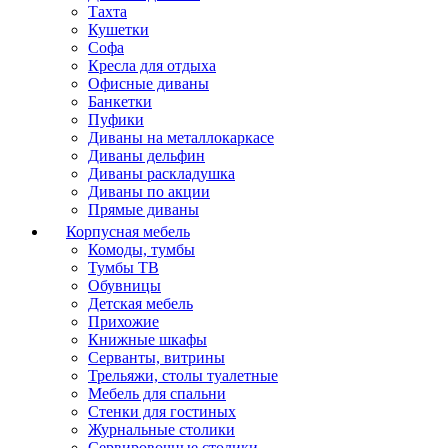
Тахта
Кушетки
Софа
Кресла для отдыха
Офисные диваны
Банкетки
Пуфики
Диваны на металлокаркасе
Диваны дельфин
Диваны раскладушка
Диваны по акции
Прямые диваны
Корпусная мебель
Комоды, тумбы
Тумбы ТВ
Обувницы
Детская мебель
Прихожие
Книжные шкафы
Серванты, витрины
Трельяжи, столы туалетные
Мебель для спальни
Стенки для гостиных
Журнальные столики
Сервировочные столики