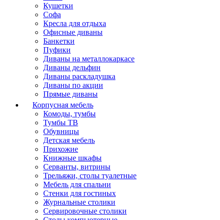
Кушетки
Софа
Кресла для отдыха
Офисные диваны
Банкетки
Пуфики
Диваны на металлокаркасе
Диваны дельфин
Диваны раскладушка
Диваны по акции
Прямые диваны
Корпусная мебель
Комоды, тумбы
Тумбы ТВ
Обувницы
Детская мебель
Прихожие
Книжные шкафы
Серванты, витрины
Трельяжи, столы туалетные
Мебель для спальни
Стенки для гостиных
Журнальные столики
Сервировочные столики
Столы компьютерные