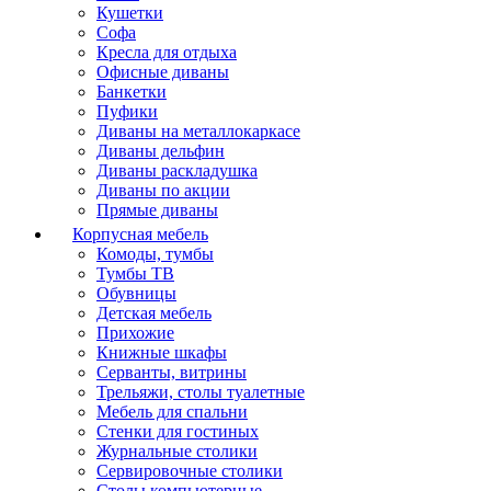
Кушетки
Софа
Кресла для отдыха
Офисные диваны
Банкетки
Пуфики
Диваны на металлокаркасе
Диваны дельфин
Диваны раскладушка
Диваны по акции
Прямые диваны
Корпусная мебель
Комоды, тумбы
Тумбы ТВ
Обувницы
Детская мебель
Прихожие
Книжные шкафы
Серванты, витрины
Трельяжи, столы туалетные
Мебель для спальни
Стенки для гостиных
Журнальные столики
Сервировочные столики
Столы компьютерные