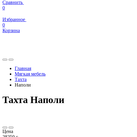
Сравнить
0
Избранное
0
Корзина
Главная
Мягкая мебель
Тахта
Наполи
Тахта Наполи
Цена
28250
c