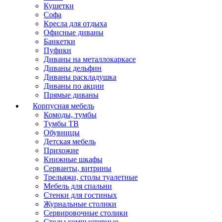
Кушетки
Софа
Кресла для отдыха
Офисные диваны
Банкетки
Пуфики
Диваны на металлокаркасе
Диваны дельфин
Диваны раскладушка
Диваны по акции
Прямые диваны
Корпусная мебель
Комоды, тумбы
Тумбы ТВ
Обувницы
Детская мебель
Прихожие
Книжные шкафы
Серванты, витрины
Трельяжи, столы туалетные
Мебель для спальни
Стенки для гостиных
Журнальные столики
Сервировочные столики
Столы компьютерные