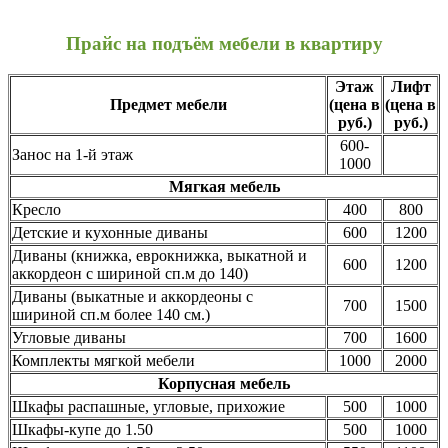
Прайс на подъём мебели в квартиру
Этаж
Лифт
Предмет мебели
(цена в
(цена в
руб.)
руб.)
600-
Занос на 1-й этаж
1000
Мягкая мебель
Кресло
400
800
Детские и кухонные диваны
600
1200
Диваны (книжка, еврокнижка, выкатной и
600
1200
аккордеон с шириной сп.м до 140)
Диваны (выкатные и аккордеоны с
700
1500
шириной сп.м более 140 см.)
Угловые диваны
700
1600
Комплекты мягкой мебели
1000
2000
Корпусная мебель
Шкафы распашные, угловые, прихожие
500
1000
Шкафы-купе до 1.50
500
1000