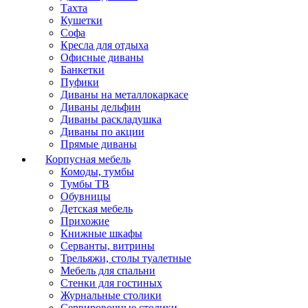
Тахта
Кушетки
Софа
Кресла для отдыха
Офисные диваны
Банкетки
Пуфики
Диваны на металлокаркасе
Диваны дельфин
Диваны раскладушка
Диваны по акции
Прямые диваны
Корпусная мебель
Комоды, тумбы
Тумбы ТВ
Обувницы
Детская мебель
Прихожие
Книжные шкафы
Серванты, витрины
Трельяжи, столы туалетные
Мебель для спальни
Стенки для гостиных
Журнальные столики
Сервировочные столики