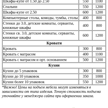
Шкафы-купе от 1.50 до 2.50
550
1100
Спальни
550
1200
Шкафы-купе от 2.50
600
1200
Компьютерные столы, комоды, тумбы, столы
400
800
Стенки до 3.0, детские комнаты, серванты,
400
800
книжные шкафы
Стенки св. 3.0, детские комнаты, серванты,
600
1200
книжные шкафы
Кровати
Кровать
300
800
Кровать с матрасом
400
1100
Кровать с матрасом и орт. основанием
500
1200
Кухни
Кухни до 5 упаковок
300
800
Кухни до 10 упаковок
350
1000
Кухни более 10 упаковок
550
1200
*Важно! Цены на подъем мебели могут изменяться в
зависимости от типа изделия. Точную стоимость подъема
уточняйте у менеджера сайта при оформлении заказа.