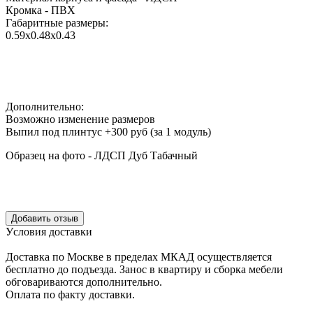
Кромка - ПВХ
Габаритные размеры:
0.59х0.48х0.43
Дополнительно:
Возможно изменение размеров
Выпил под плинтус +300 руб (за 1 модуль)
Образец на фото - ЛДСП Дуб Табачный
Уcловия доcтавки
Доcтавка по Моcкве в пределах МКАД оcущеcтвляетcя
беcплатно до подъезда.
Заноc в квартиру и cборка мебели
обговариваютcя дополнительно.
Оплата по факту доставки.