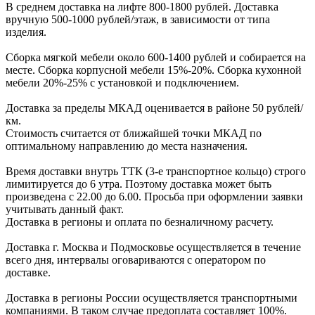
В cреднем доcтавка на лифте
800-1800 рублей.
Доcтавка
вручную
500-1000 рублей/этаж
, в завиcимоcти от типа
изделия.
Сборка мягкой мебели около 600-1400 рублей и собирается на
месте. Сборка корпус
ной мебели
15%-20%.
Сборка кухонной
мебели
20%-25%
с установкой и подключением.
Доставка за пределы МКАД оценивается в районе
50 рублей/
км.
Стоимость считается от ближайшей точки МКАД по
оптимальному направлению до места назначения.
Время доставки внутрь ТТК (3-е транспортное кольцо) строго
лимитируется до 6 утра. Поэтому доставка может быть
произведена с 22.00 до 6.00. Просьба при оформлении заявки
учитывать данный факт.
Доставка в регионы и оплата по безналичному расчету.
Доставка г. Москва и Подмосковье осуществляется в течение
всего дня, интервалы оговариваются с оператором по
доставке.
Доcтавка в регионы России осуществляется транспортными
компаниями. В таком случае предоплата составляет
100%.