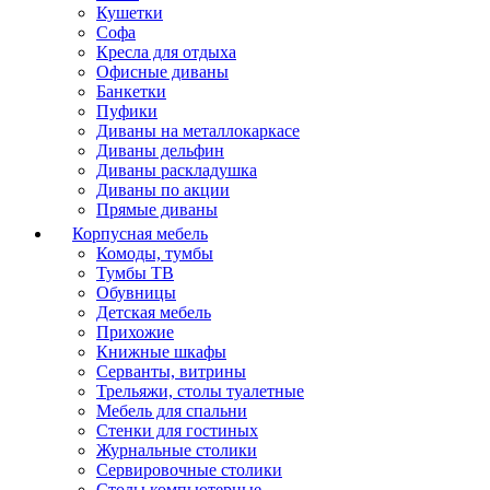
Кушетки
Софа
Кресла для отдыха
Офисные диваны
Банкетки
Пуфики
Диваны на металлокаркасе
Диваны дельфин
Диваны раскладушка
Диваны по акции
Прямые диваны
Корпусная мебель
Комоды, тумбы
Тумбы ТВ
Обувницы
Детская мебель
Прихожие
Книжные шкафы
Серванты, витрины
Трельяжи, столы туалетные
Мебель для спальни
Стенки для гостиных
Журнальные столики
Сервировочные столики
Столы компьютерные