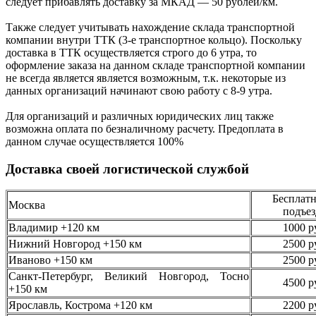
следует
прибавлять доставку за МКАД —
50 рублей/км.
Также следует учитывать нахождение склада транспортной
компании внутри ТТК (3-е
транспортное кольцо). Поскольку
доставка в ТТК осуществляется строго
до 6 утра
, то
оформление заказа на данном складе транспортной компании
не всегда является является возможным,
т.к. некоторые из
данных организаций начинают свою работу
с 8-9 утра.
Для организаций и различных юридических лиц также
возможна оплата по безналичному
расчету. Предоплата в
данном случае осуществляется
100%
Доставка своей логистической службой
Бесплатн
Москва
подъез
Владимир +120 км
1000 р
Нижний Новгород +150 км
2500 р
Иваново +150 км
2500 р
Санкт-Петербург, Великий Новгород, Тосно
4500 р
+150 км
Ярославль, Кострома +120 км
2200 р