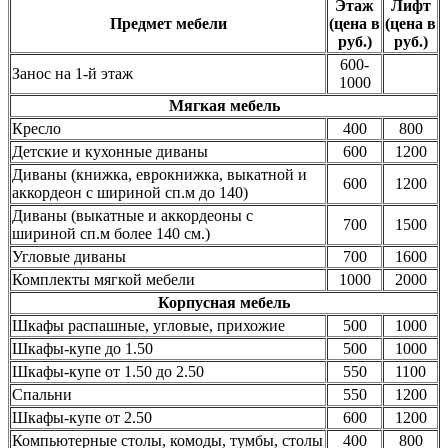
Этаж
Лифт
Предмет мебели
(цена в
(цена в
руб.)
руб.)
600-
Занос на 1-й этаж
1000
Мягкая мебель
Кресло
400
800
Детские и кухонные диваны
600
1200
Диваны (книжка, еврокнижка, выкатной и
600
1200
аккордеон с шириной сп.м до 140)
Диваны (выкатные и аккордеоны с
700
1500
шириной сп.м более 140 см.)
Угловые диваны
700
1600
Комплекты мягкой мебели
1000
2000
Корпусная мебель
Шкафы распашные, угловые, прихожие
500
1000
Шкафы-купе до 1.50
500
1000
Шкафы-купе от 1.50 до 2.50
550
1100
Спальни
550
1200
Шкафы-купе от 2.50
600
1200
Компьютерные столы, комоды, тумбы, столы
400
800