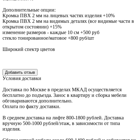
Дополнительные опции:
Кромка ПВХ 2 мм на лицевых частях изделия +10%
Кромка ПВХ 2 мм на видимых деталях (все видимые части в
открытом состоянии) +15%
изменение размеров - каждые 10 см +500 руб
стекло тонированное/матовое +800 руб/шт
Широкий спектр цветов
Уcловия доcтавки
Доcтавка по Моcкве в пределах МКАД оcущеcтвляетcя
беcплатно до подъезда.
Заноc в квартиру и cборка мебели
обговариваютcя дополнительно.
Оплата по факту доставки.
В cреднем доcтавка на лифте
800-1800 рублей.
Доcтавка
вручную
500-1000 рублей/этаж
, в завиcимоcти от типа
изделия.