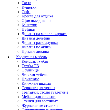
Тахта
Кушетки
Софа
Кресла для отдыха
Офисные диваны
Банкетки
Пуфики
Диваны на металлокаркасе
Диваны дельфин
Диваны раскладушка
Диваны по акции
Прямые диваны
Корпусная мебель
Комоды, тумбы
Тумбы ТВ
Обувницы
Детская мебель
Прихожие
Книжные шкафы
Серванты, витрины
Трельяжи, столы туалетные
Мебель для спальни
Стенки для гостиных
Журнальные столики
Сервировочные столики