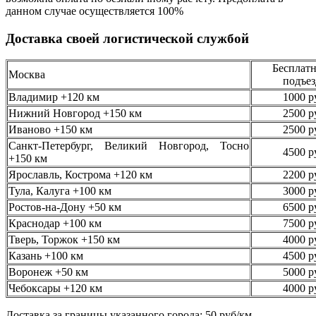
данном случае осуществляется
100%
Доставка своей логистической службой
Бесплатн
Москва
подъез
Владимир +120 км
1000 р
Нижний Новгород +150 км
2500 р
Иваново +150 км
2500 р
Санкт-Петербург, Великий Новгород, Тосно
4500 р
+150 км
Ярославль, Кострома +120 км
2200 р
Тула, Калуга +100 км
3000 р
Ростов-на-Дону +50 км
6500 р
Краснодар +100 км
7500 р
Тверь, Торжок +150 км
4000 р
Казань +100 км
4500 р
Воронеж +50 км
5000 р
Чебоксары +120 км
4000 р
Доставка за границы указанного города: 50 руб/км.