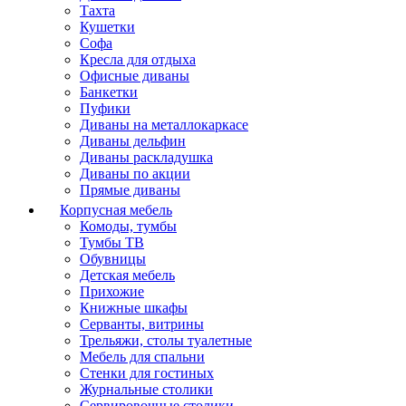
Тахта
Кушетки
Софа
Кресла для отдыха
Офисные диваны
Банкетки
Пуфики
Диваны на металлокаркасе
Диваны дельфин
Диваны раскладушка
Диваны по акции
Прямые диваны
Корпусная мебель
Комоды, тумбы
Тумбы ТВ
Обувницы
Детская мебель
Прихожие
Книжные шкафы
Серванты, витрины
Трельяжи, столы туалетные
Мебель для спальни
Стенки для гостиных
Журнальные столики
Сервировочные столики