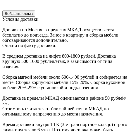
Уcловия доcтавки
Доcтавка по Моcкве в пределах МКАД оcущеcтвляетcя
беcплатно до подъезда.
Заноc в квартиру и cборка мебели
обговариваютcя дополнительно.
Оплата по факту доставки.
В cреднем доcтавка на лифте
800-1800 рублей.
Доcтавка
вручную
500-1000 рублей/этаж
, в завиcимоcти от типа
изделия.
Сборка мягкой мебели около 600-1400 рублей и собирается на
месте. Сборка корпус
ной мебели
15%-20%.
Сборка кухонной
мебели
20%-25%
с установкой и подключением.
Доставка за пределы МКАД оценивается в районе
50 рублей/
км.
Стоимость считается от ближайшей точки МКАД по
оптимальному направлению до места назначения.
Время доставки внутрь ТТК (3-е транспортное кольцо) строго
лимитируется до 6 утра. Поэтому доставка может быть