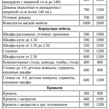
аккордеон с шириной сп.м до 140)
Диваны (выкатные и аккордеоны с
700
1500
шириной сп.м более 140 см.)
Угловые диваны
700
1600
Комплекты мягкой мебели
1000
2000
Корпусная мебель
Шкафы распашные, угловые, прихожие
500
1000
Шкафы-купе до 1.50
500
1000
Шкафы-купе от 1.50 до 2.50
550
1100
Спальни
550
1200
Шкафы-купе от 2.50
600
1200
Компьютерные столы, комоды, тумбы, столы
400
800
Стенки до 3.0, детские комнаты, серванты,
400
800
книжные шкафы
Стенки св. 3.0, детские комнаты, серванты,
600
1200
книжные шкафы
Кровати
Кровать
300
800
Кровать с матрасом
400
1100
Кровать с матрасом и орт. основанием
500
1200