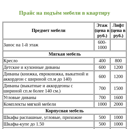
Прайс на подъём мебели в квартиру
Этаж
Лифт
Предмет мебели
(цена в
(цена в
руб.)
руб.)
600-
Занос на 1-й этаж
1000
Мягкая мебель
Кресло
400
800
Детские и кухонные диваны
600
1200
Диваны (книжка, еврокнижка, выкатной и
600
1200
аккордеон с шириной сп.м до 140)
Диваны (выкатные и аккордеоны с
700
1500
шириной сп.м более 140 см.)
Угловые диваны
700
1600
Комплекты мягкой мебели
1000
2000
Корпусная мебель
Шкафы распашные, угловые, прихожие
500
1000
Шкафы-купе до 1.50
500
1000