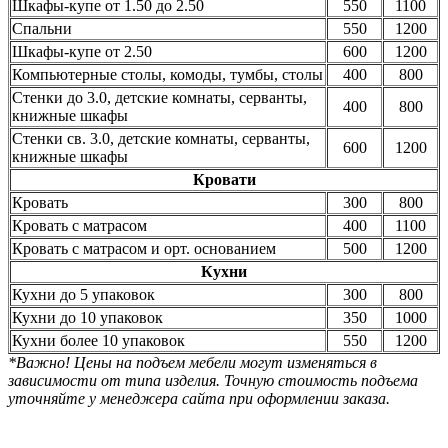
Шкафы-купе от 1.50 до 2.50
550
1100
Спальни
550
1200
Шкафы-купе от 2.50
600
1200
Компьютерные столы, комоды, тумбы, столы
400
800
Стенки до 3.0, детские комнаты, серванты,
400
800
книжные шкафы
Стенки св. 3.0, детские комнаты, серванты,
600
1200
книжные шкафы
Кровати
Кровать
300
800
Кровать с матрасом
400
1100
Кровать с матрасом и орт. основанием
500
1200
Кухни
Кухни до 5 упаковок
300
800
Кухни до 10 упаковок
350
1000
Кухни более 10 упаковок
550
1200
*Важно! Цены на подъем мебели могут изменяться в
зависимости от типа изделия. Точную стоимость подъема
уточняйте у менеджера сайта при оформлении заказа.