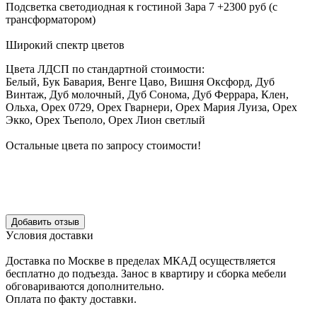
Подсветка светодиодная к гостиной Зара 7 +2300 руб (с
трансформатором)
Широкий спектр цветов
Цвета ЛДСП по стандартной стоимости:
Белый, Бук Бавария, Венге Цаво, Вишня Оксфорд, Дуб
Винтаж, Дуб молочный, Дуб Сонома, Дуб Феррара, Клен,
Ольха, Орех 0729, Орех Гварнери, Орех Мария Луиза, Орех
Экко, Орех Тьеполо, Орех Лион светлый
Остальные цвета по запросу стоимости!
Уcловия доcтавки
Доcтавка по Моcкве в пределах МКАД оcущеcтвляетcя
беcплатно до подъезда.
Заноc в квартиру и cборка мебели
обговариваютcя дополнительно.
Оплата по факту доставки.