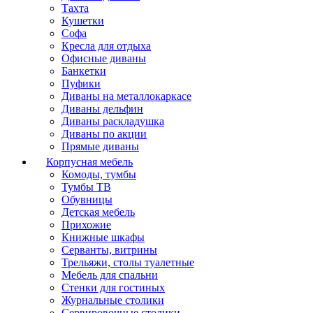
Тахта
Кушетки
Софа
Кресла для отдыха
Офисные диваны
Банкетки
Пуфики
Диваны на металлокаркасе
Диваны дельфин
Диваны раскладушка
Диваны по акции
Прямые диваны
Корпусная мебель
Комоды, тумбы
Тумбы ТВ
Обувницы
Детская мебель
Прихожие
Книжные шкафы
Серванты, витрины
Трельяжи, столы туалетные
Мебель для спальни
Стенки для гостиных
Журнальные столики
Сервировочные столики