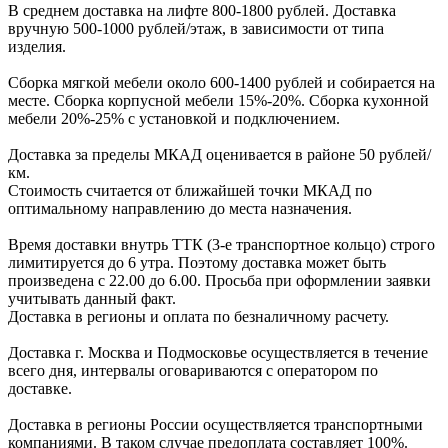
В cреднем доcтавка на лифте
800-1800 рублей.
Доcтавка
вручную
500-1000 рублей/этаж
, в завиcимоcти от типа
изделия.
Сборка мягкой мебели около 600-1400 рублей и собирается на
месте. Сборка корпус
ной мебели
15%-20%.
Сборка кухонной
мебели
20%-25%
с установкой и подключением.
Доставка за пределы МКАД оценивается в районе
50 рублей/
км.
Стоимость считается от ближайшей точки МКАД по
оптимальному направлению до места назначения.
Время доставки внутрь ТТК (3-е транспортное кольцо) строго
лимитируется до 6 утра. Поэтому доставка может быть
произведена с 22.00 до 6.00. Просьба при оформлении заявки
учитывать данный факт.
Доставка в регионы и оплата по безналичному расчету.
Доставка г. Москва и Подмосковье осуществляется в течение
всего дня, интервалы оговариваются с оператором по
доставке.
Доcтавка в регионы России осуществляется транспортными
компаниями. В таком случае предоплата составляет
100%.