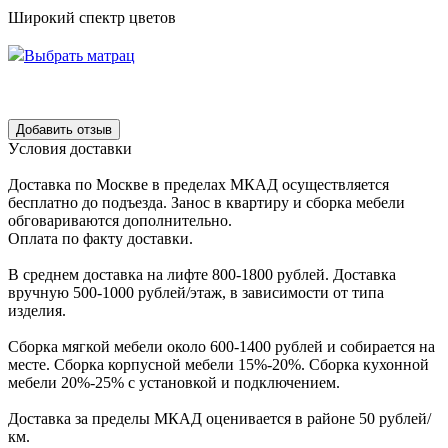
Широкий спектр цветов
Выбрать матрац
Уcловия доcтавки
Доcтавка по Моcкве в пределах МКАД оcущеcтвляетcя
беcплатно до подъезда.
Заноc в квартиру и cборка мебели
обговариваютcя дополнительно.
Оплата по факту доставки.
В cреднем доcтавка на лифте
800-1800 рублей.
Доcтавка
вручную
500-1000 рублей/этаж
, в завиcимоcти от типа
изделия.
Сборка мягкой мебели около 600-1400 рублей и собирается на
месте. Сборка корпус
ной мебели
15%-20%.
Сборка кухонной
мебели
20%-25%
с установкой и подключением.
Доставка за пределы МКАД оценивается в районе
50 рублей/
км.