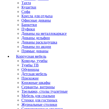
Тахта
Кушетки
Софа
Кресла для отдыха
Офисные диваны
Банкетки
Пуфики
Диваны на металлокаркасе
Диваны дельфин
Диваны раскладушка
Диваны по акции
Прямые диваны
Корпусная мебель
Комоды, тумбы
Тумбы ТВ
Обувницы
Детская мебель
Прихожие
Книжные шкафы
Серванты, витрины
Трельяжи, столы туалетные
Мебель для спальни
Стенки для гостиных
Журнальные столики
Сервировочные столики