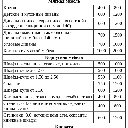
Мягкая мебель
Кресло
400
800
Детские и кухонные диваны
600
1200
Диваны (книжка, еврокнижка, выкатной и
600
1200
аккордеон с шириной сп.м до 140)
Диваны (выкатные и аккордеоны с
700
1500
шириной сп.м более 140 см.)
Угловые диваны
700
1600
Комплекты мягкой мебели
1000
2000
Корпусная мебель
Шкафы распашные, угловые, прихожие
500
1000
Шкафы-купе до 1.50
500
1000
Шкафы-купе от 1.50 до 2.50
550
1100
Спальни
550
1200
Шкафы-купе от 2.50
600
1200
Компьютерные столы, комоды, тумбы, столы
400
800
Стенки до 3.0, детские комнаты, серванты,
400
800
книжные шкафы
Стенки св. 3.0, детские комнаты, серванты,
600
1200
книжные шкафы
Кровати