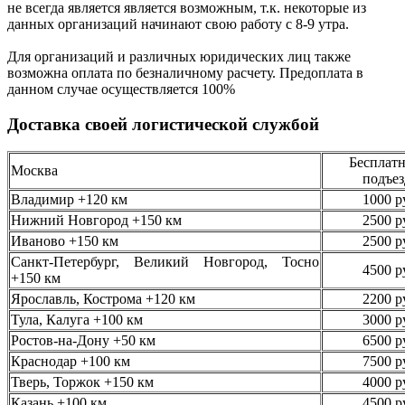
не всегда является является возможным,
т.к. некоторые из
данных организаций начинают свою работу
с 8-9 утра.
Для организаций и различных юридических лиц также
возможна оплата по безналичному
расчету. Предоплата в
данном случае осуществляется
100%
Доставка своей логистической службой
Бесплатн
Москва
подъез
Владимир +120 км
1000 р
Нижний Новгород +150 км
2500 р
Иваново +150 км
2500 р
Санкт-Петербург, Великий Новгород, Тосно
4500 р
+150 км
Ярославль, Кострома +120 км
2200 р
Тула, Калуга +100 км
3000 р
Ростов-на-Дону +50 км
6500 р
Краснодар +100 км
7500 р
Тверь, Торжок +150 км
4000 р
Казань +100 км
4500 р