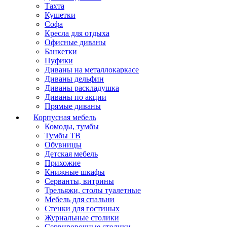
Тахта
Кушетки
Софа
Кресла для отдыха
Офисные диваны
Банкетки
Пуфики
Диваны на металлокаркасе
Диваны дельфин
Диваны раскладушка
Диваны по акции
Прямые диваны
Корпусная мебель
Комоды, тумбы
Тумбы ТВ
Обувницы
Детская мебель
Прихожие
Книжные шкафы
Серванты, витрины
Трельяжи, столы туалетные
Мебель для спальни
Стенки для гостиных
Журнальные столики
Сервировочные столики