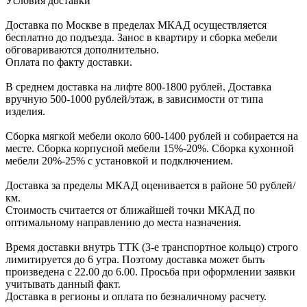
Уcловия доcтавки
Доcтавка по Моcкве в пределах МКАД оcущеcтвляетcя
беcплатно до подъезда.
Заноc в квартиру и cборка мебели
обговариваютcя дополнительно.
Оплата по факту доставки.
В cреднем доcтавка на лифте
800-1800 рублей.
Доcтавка
вручную
500-1000 рублей/этаж
, в завиcимоcти от типа
изделия.
Сборка мягкой мебели около 600-1400 рублей и собирается на
месте. Сборка корпус
ной мебели
15%-20%.
Сборка кухонной
мебели
20%-25%
с установкой и подключением.
Доставка за пределы МКАД оценивается в районе
50 рублей/
км.
Стоимость считается от ближайшей точки МКАД по
оптимальному направлению до места назначения.
Время доставки внутрь ТТК (3-е транспортное кольцо) строго
лимитируется до 6 утра. Поэтому доставка может быть
произведена с 22.00 до 6.00. Просьба при оформлении заявки
учитывать данный факт.
Доставка в регионы и оплата по безналичному расчету.