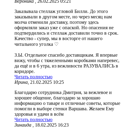
Вероника ,
26.02.2025 05:21
Заказывала стеллаж угловой Билли. До этого
заказывали в другом месте, но через месяц нам
молча отменили доставку, поэтому здесь
оформляли заказ уже с опаской. Но опасения не
подтвердились и стеллаж доставили точно в срок.
Качество - супер, мы в восторге от нашего
читального уголка ♡
З.Ы. Отдельное спасибо доставщикам. Я впервые
вижу, чтобы с тяжеленными коробками наперевес,
да ещё и в 6 утра, из вежливости РАЗУВАЛИСЬ в
коридоре.
Читать полностью
Ирина,
21.02.2025 10:25
Благодарю сотрудника Дмитрия, за вежлевое и
хорошее общение, благодарю за хорошаю
информацию о таваре и отличные советы, которые
помогли в выборе стенки Варшава. Желаем Ему
здоровья и удачи в всём
Читать полностью
Зинаида ,
18.02.2025 16:23