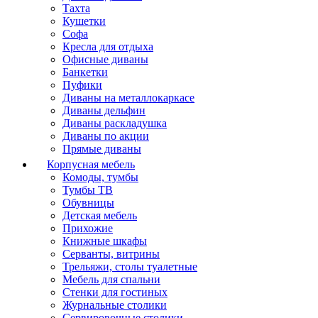
Тахта
Кушетки
Софа
Кресла для отдыха
Офисные диваны
Банкетки
Пуфики
Диваны на металлокаркасе
Диваны дельфин
Диваны раскладушка
Диваны по акции
Прямые диваны
Корпусная мебель
Комоды, тумбы
Тумбы ТВ
Обувницы
Детская мебель
Прихожие
Книжные шкафы
Серванты, витрины
Трельяжи, столы туалетные
Мебель для спальни
Стенки для гостиных
Журнальные столики
Сервировочные столики