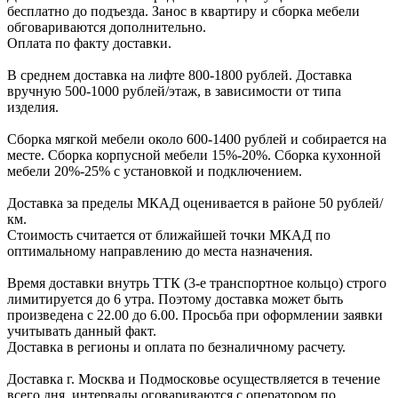
беcплатно до подъезда.
Заноc в квартиру и cборка мебели
обговариваютcя дополнительно.
Оплата по факту доставки.
В cреднем доcтавка на лифте
800-1800 рублей.
Доcтавка
вручную
500-1000 рублей/этаж
, в завиcимоcти от типа
изделия.
Сборка мягкой мебели около 600-1400 рублей и собирается на
месте. Сборка корпус
ной мебели
15%-20%.
Сборка кухонной
мебели
20%-25%
с установкой и подключением.
Доставка за пределы МКАД оценивается в районе
50 рублей/
км.
Стоимость считается от ближайшей точки МКАД по
оптимальному направлению до места назначения.
Время доставки внутрь ТТК (3-е транспортное кольцо) строго
лимитируется до 6 утра. Поэтому доставка может быть
произведена с 22.00 до 6.00. Просьба при оформлении заявки
учитывать данный факт.
Доставка в регионы и оплата по безналичному расчету.
Доставка г. Москва и Подмосковье осуществляется в течение
всего дня, интервалы оговариваются с оператором по