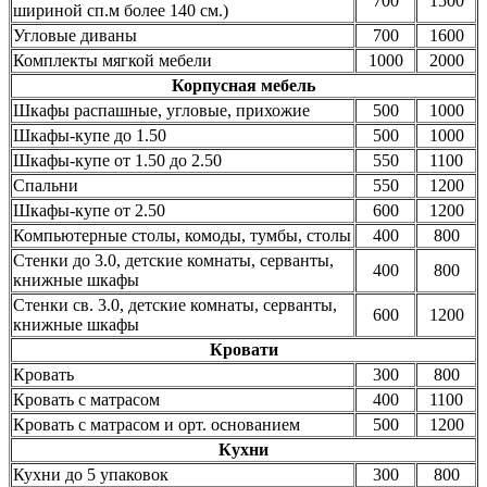
700
1500
шириной сп.м более 140 см.)
Угловые диваны
700
1600
Комплекты мягкой мебели
1000
2000
Корпусная мебель
Шкафы распашные, угловые, прихожие
500
1000
Шкафы-купе до 1.50
500
1000
Шкафы-купе от 1.50 до 2.50
550
1100
Спальни
550
1200
Шкафы-купе от 2.50
600
1200
Компьютерные столы, комоды, тумбы, столы
400
800
Стенки до 3.0, детские комнаты, серванты,
400
800
книжные шкафы
Стенки св. 3.0, детские комнаты, серванты,
600
1200
книжные шкафы
Кровати
Кровать
300
800
Кровать с матрасом
400
1100
Кровать с матрасом и орт. основанием
500
1200
Кухни
Кухни до 5 упаковок
300
800