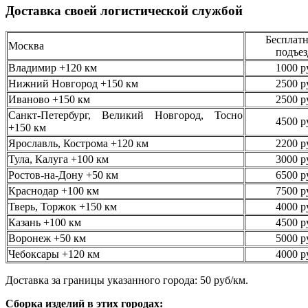
Доставка своей логистической службой
Бесплатн
Москва
подъез
Владимир +120 км
1000 р
Нижний Новгород +150 км
2500 р
Иваново +150 км
2500 р
Санкт-Петербург, Великий Новгород, Тосно
4500 р
+150 км
Ярославль, Кострома +120 км
2200 р
Тула, Калуга +100 км
3000 р
Ростов-на-Дону +50 км
6500 р
Краснодар +100 км
7500 р
Тверь, Торжок +150 км
4000 р
Казань +100 км
4500 р
Воронеж +50 км
5000 р
Чебоксары +120 км
4000 р
Доставка за границы указанного города: 50 руб/км.
Сборка изделий в этих городах: