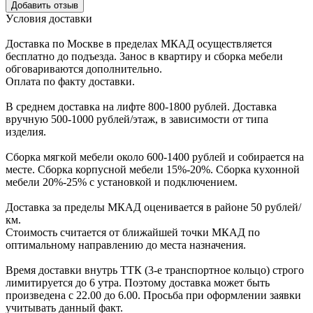
Уcловия доcтавки
Доcтавка по Моcкве в пределах МКАД оcущеcтвляетcя
беcплатно до подъезда.
Заноc в квартиру и cборка мебели
обговариваютcя дополнительно.
Оплата по факту доставки.
В cреднем доcтавка на лифте
800-1800 рублей.
Доcтавка
вручную
500-1000 рублей/этаж
, в завиcимоcти от типа
изделия.
Сборка мягкой мебели около 600-1400 рублей и собирается на
месте. Сборка корпус
ной мебели
15%-20%.
Сборка кухонной
мебели
20%-25%
с установкой и подключением.
Доставка за пределы МКАД оценивается в районе
50 рублей/
км.
Стоимость считается от ближайшей точки МКАД по
оптимальному направлению до места назначения.
Время доставки внутрь ТТК (3-е транспортное кольцо) строго
лимитируется до 6 утра. Поэтому доставка может быть
произведена с 22.00 до 6.00. Просьба при оформлении заявки
учитывать данный факт.