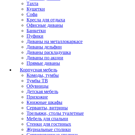
Тахта
Кушетки
Софа
Кресла для отдыха
Офисные диваны
Банкетки
Пуфики
Диваны на металлокаркасе
Диваны дельфин
Диваны раскладушка
Диваны по акции
Прямые диваны
Корпусная мебель
Комоды, тумбы
Тумбы ТВ
Обувницы
Детская мебель
Прихожие
Книжные шкафы
Серванты, витрины
Трельяжи, столы туалетные
Мебель для спальни
Стенки для гостиных
Журнальные столики
Сервировочные столики