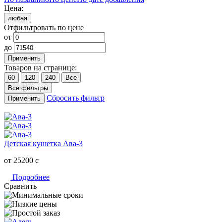
Цена:
любая
Отфильтровать по цене
от
до
Применить
Товаров на странице:
60
120
240
Все
Все фильтры
Сбросить фильтр
Применить
Детская кушетка Ава-3
от 25200
c
Подробнее
Сравнить