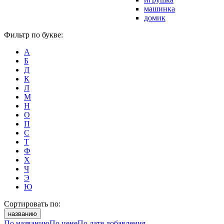
машинка
домик
Фильтр по букве:
А
Б
Д
К
Л
М
Н
О
П
С
Т
Ф
Х
Ч
Э
Ю
Сортировать по:
названию
По названию
По цене
По дате добавления