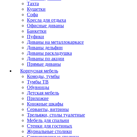
Тахта
Кушетки
Софа
Кресла для отдыха
Офисные диваны
Банкетки
Пуфики
Диваны на металлокаркасе
Диваны дельфин
Диваны раскладушка
Диваны по акции
Прямые диваны
Корпусная мебель
Комоды, тумбы
Тумбы ТВ
Обувницы
Детская мебель
Прихожие
Книжные шкафы
Серванты, витрины
Трельяжи, столы туалетные
Мебель для спальни
Стенки для гостиных
Журнальные столики
Сервировочные столики