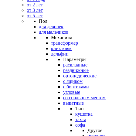
от 2 лет
от 3 лет
от 5 лет
Пол
для девочек
для мальчиков
Механизм
трансформер
клик кляк
дельфин
Параметры
раскладные
раздвижные
ортопедические
с ящиком
с бортиками
угловые
со спальным местом
выкатные
Тип
кушетка
тахта
софа
Другое
игрушка