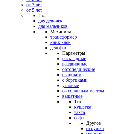
от 3 лет
от 5 лет
Пол
для девочек
для мальчиков
Механизм
трансформер
клик кляк
дельфин
Параметры
раскладные
раздвижные
ортопедические
с ящиком
с бортиками
угловые
со спальным местом
выкатные
Тип
кушетка
тахта
софа
Другое
игрушка
машинка