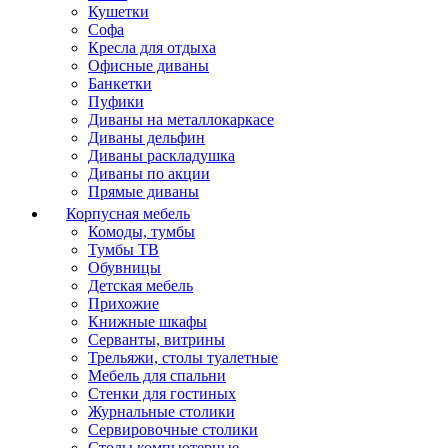
Кушетки
Софа
Кресла для отдыха
Офисные диваны
Банкетки
Пуфики
Диваны на металлокаркасе
Диваны дельфин
Диваны раскладушка
Диваны по акции
Прямые диваны
Корпусная мебель
Комоды, тумбы
Тумбы ТВ
Обувницы
Детская мебель
Прихожие
Книжные шкафы
Серванты, витрины
Трельяжи, столы туалетные
Мебель для спальни
Стенки для гостиных
Журнальные столики
Сервировочные столики
Столы компьютерные