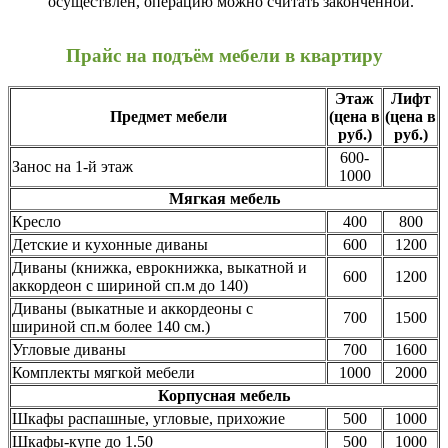
осуществлён, операцию можно считать законченной.
Прайс на подъём мебели в квартиру
Этаж
Лифт
Предмет мебели
(цена в
(цена в
руб.)
руб.)
600-
Занос на 1-й этаж
1000
Мягкая мебель
Кресло
400
800
Детские и кухонные диваны
600
1200
Диваны (книжка, еврокнижка, выкатной и
600
1200
аккордеон с шириной сп.м до 140)
Диваны (выкатные и аккордеоны с
700
1500
шириной сп.м более 140 см.)
Угловые диваны
700
1600
Комплекты мягкой мебели
1000
2000
Корпусная мебель
Шкафы распашные, угловые, прихожие
500
1000
Шкафы-купе до 1.50
500
1000