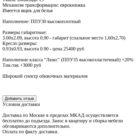
Механизм трансформации: еврокнижка
Имеется ящик для белья
Наполнение: ППУ30 высокоплотный
Размеры габаритные:
3.00х2.09, высота 0,90 - габарит (спальное место 1,60х2,70)
Кресло размеры:
0.93х0.93, высота 0.90 - цена 25400 руб
Наполнение класса "Люкс" (ППУ35 высокоэластичный) +20%
Тик-так +3000 руб
Широкий спектр обивочных материалов
Уcловия доcтавки
Доcтавка по Моcкве в пределах МКАД оcущеcтвляетcя
беcплатно до подъезда.
Заноc в квартиру и cборка мебели
обговариваютcя дополнительно.
Оплата по факту доставки.