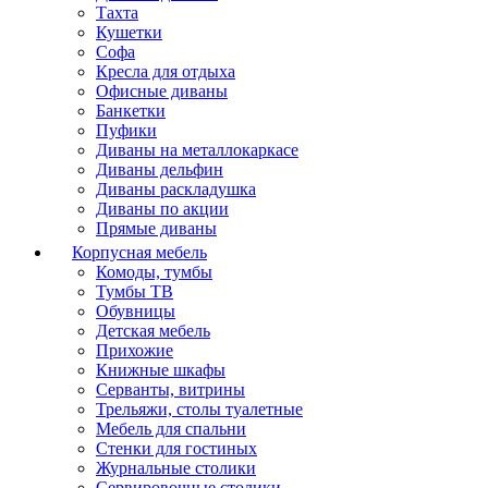
Тахта
Кушетки
Софа
Кресла для отдыха
Офисные диваны
Банкетки
Пуфики
Диваны на металлокаркасе
Диваны дельфин
Диваны раскладушка
Диваны по акции
Прямые диваны
Корпусная мебель
Комоды, тумбы
Тумбы ТВ
Обувницы
Детская мебель
Прихожие
Книжные шкафы
Серванты, витрины
Трельяжи, столы туалетные
Мебель для спальни
Стенки для гостиных
Журнальные столики
Сервировочные столики