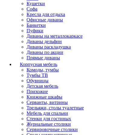
Кушетки
Софа
Кресла для отдыха
Офисные диваны
Банкетки
Пуфики
Диваны на металлокаркасе
Диваны дельфин
Диваны раскладушка
Диваны по акции
Прямые диваны
Корпусная мебель
Комоды, тумбы
Тумбы ТВ
Обувницы
Детская мебель
Прихожие
Книжные шкафы
Серванты, витрины
Трельяжи, столы туалетные
Мебель для спальни
Стенки для гостиных
Журнальные столики
Сервировочные столики
Столы компьютерные